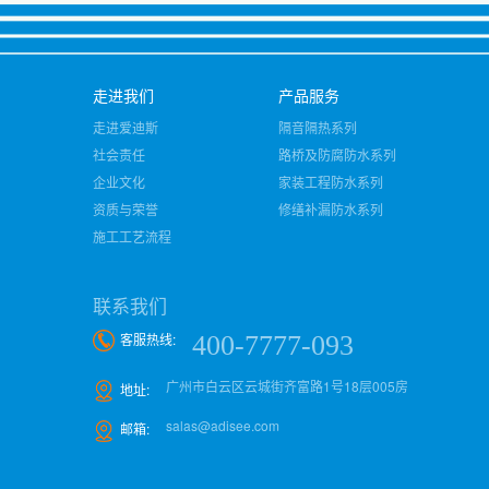
走进我们
产品服务
走进爱迪斯
隔音隔热系列
社会责任
路桥及防腐防水系列
企业文化
家装工程防水系列
资质与荣誉
修缮补漏防水系列
施工工艺流程
联系我们
客服热线:
400-7777-093
广州市白云区云城街齐富路1号18层005房
地址:
salas@adisee.com
邮箱: