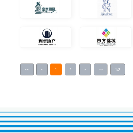
<<
<
1
2
>
>>
1/2