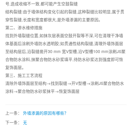
号,造成收缩不一致,都可能产生空鼓裂缝
结构裂缝:由于墙体结构变化引起的裂缝,这种裂缝比较明显,属于贯
穿性裂缝,长度和宽度都很大,是外墙渗漏的主要原因。
第二、渗水维修措施
找到外墙裂缝位置,如抹灰层表面空鼓开裂等不深,可在清理干净墙
体基面后涂刷外墙防水透明胶;如贯通性结构裂缝,清理外墙饰面层
至结构层后,沿裂缝凿开30 mm 宽V型槽,沿V型槽100 mm涂刷JS聚
合物防水涂料,抹聚合物防水砂浆填平,待防水砂浆达到强度即可恢
复饰面层。
第三、施工工艺流程
清除外墙饰面层至结构→找到裂缝→开V型槽→涂刷JS聚合物防水
涂料→聚合物防水砂浆抹平→恢复饰面层
上一条：
外墙渗漏的原因有哪些？
下一条：
无