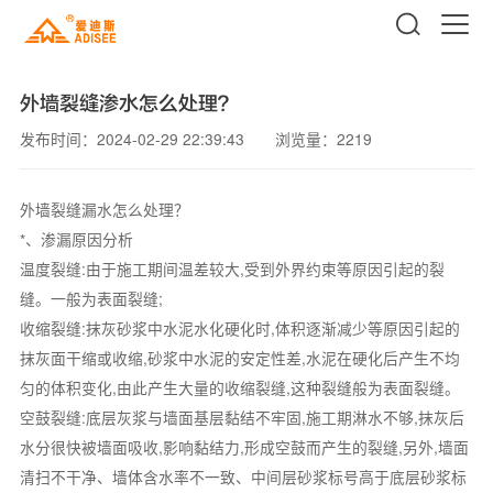
外墙裂缝渗水怎么处理？
发布时间：2024-02-29 22:39:43
浏览量：2219
外墙裂缝漏水怎么处理？
*、渗漏原因分析
温度裂缝:由于施工期间温差较大,受到外界约束等原因引起的裂
缝。一般为表面裂缝;
收缩裂缝:抹灰砂浆中水泥水化硬化时,体积逐渐减少等原因引起的
抹灰面干缩或收缩,砂浆中水泥的安定性差,水泥在硬化后产生不均
匀的体积变化,由此产生大量的收缩裂缝,这种裂缝般为表面裂缝。
空鼓裂缝:底层灰浆与墙面基层黏结不牢固,施工期淋水不够,抹灰后
水分很快被墙面吸收,影响黏结力,形成空鼓而产生的裂缝,另外,墙面
清扫不干净、墙体含水率不一致、中间层砂浆标号高于底层砂浆标